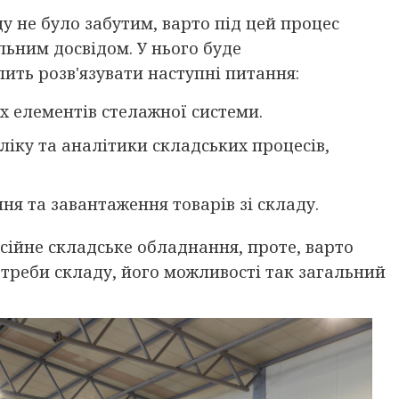
у не було забутим, варто під цей процес
льним досвідом. У нього буде
ить розв'язувати наступні питання:
 елементів стелажної системи.
іку та аналітики складських процесів,
я та завантаження товарів зі складу.
сійне складське обладнання, проте, варто
треби складу, його можливості так загальний