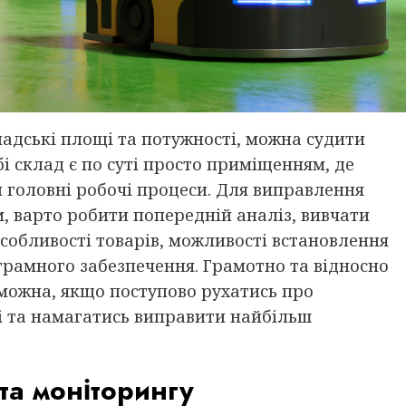
кладські площі та потужності, можна судити
бі склад є по суті просто приміщенням, де
 головні робочі процеси. Для виправлення
, варто робити попередній аналіз, вивчати
особливості товарів, можливості встановлення
грамного забезпечення. Грамотно та відносно
 можна, якщо поступово рухатись про
і та намагатись виправити найбільш
 та моніторингу