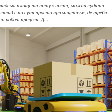
кладські площі та потужності, можна судити
і склад є по суті просто приміщенням, де треба
і робочі процеси. Д…