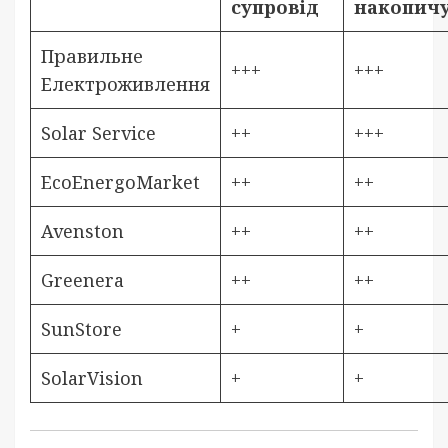
супровід
накопичу
Правильне
+++
+++
Електроживлення
Solar Service
++
+++
EcoEnergoMarket
++
++
Avenston
++
++
Greenera
++
++
SunStore
+
+
SolarVision
+
+