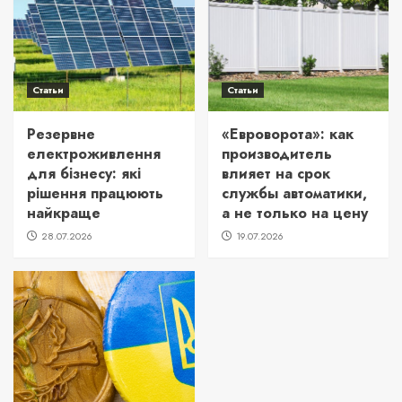
Статьи
Статьи
Резервне
«Евроворота»: как
електроживлення
производитель
для бізнесу: які
влияет на срок
рішення працюють
службы автоматики,
найкраще
а не только на цену
28.07.2026
19.07.2026