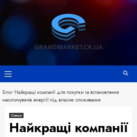
Перейти
к
содержимому
Основное
меню
Блог
Найкращі компанії для покупки та встановлення
накопичувачів енергії під власне споживання
Статьи
Найкращі компанії